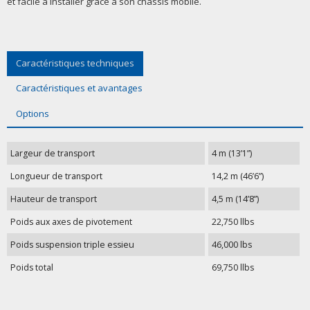
et facile à installer grâce à son châssis mobile.
Caractéristiques techniques
Caractéristiques et avantages
Options
Largeur de transport
4 m (13’1”)
Longueur de transport
14,2 m (46’6”)
Hauteur de transport
4,5 m (14’8”)
Poids aux axes de pivotement
22,750 llbs
Poids suspension triple essieu
46,000 lbs
Poids total
69,750 llbs