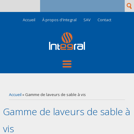
Rech
Formulaire de recherche
Accueil
À propos d'Integral
SAV
Contact
Vous êtes ici
Accueil
» Gamme de laveurs de sable à vis
Gamme de laveurs de sable à
vis