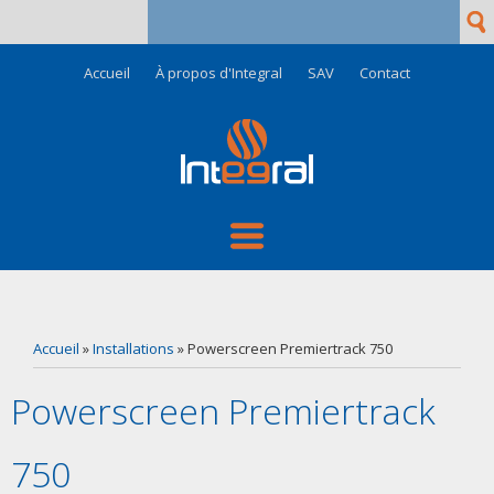
Rech
Formulaire de recherche
Accueil
À propos d'Integral
SAV
Contact
Vous êtes ici
Accueil
»
Installations
» Powerscreen Premiertrack 750
Powerscreen Premiertrack
750